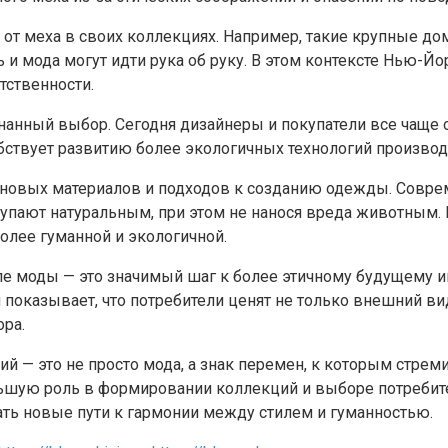
т меха в своих коллекциях. Например, такие крупные дома,
сть и мода могут идти рука об руку. В этом контексте Нь
тственности.
ознанный выбор. Сегодня дизайнеры и покупатели все чаще
бствует развитию более экологичных технологий производс
а новых материалов и подходов к созданию одежды. Совр
тупают натуральным, при этом не нанося вреда животным.
олее гуманной и экологичной.
е моды — это значимый шаг к более этичному будущему ин
я показывает, что потребители ценят не только внешний вид
ра.
лий — это не просто мода, а знак перемен, к которым стр
льшую роль в формировании коллекций и выборе потребител
ать новые пути к гармонии между стилем и гуманностью.