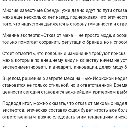
Многие известные бренды уже давно идут по пути отказа о
меха еще несколько лет назад, подчеркивая, что этично
того, что индустрия движется в сторону гуманности и отве
Мнение эксперта: «Отказ от меха — не просто мода, а ос
только помогает сохранить репутацию бренда, но и спосо
Стоит отметить, что подобные изменения требуют поиск
меха, которые по внешнему виду и качеству ничем не ус
экспериментировать и внедрять инновации, делая моду б
В целом, решение о запрете меха на Нью-Йоркской недел
становится не только стильной, но и ответственной. Врем
ценности сегодня становятся важнейшим критерием выбо
Подводя итог, можно сказать, что отказ от меховых изде
экспертов, этическая составляющая будет играть все бо
ответственным, важно следовать этим тенденциям и иск